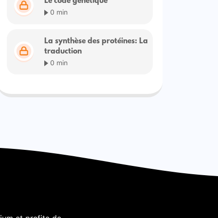
Le code génétique
0 min
La synthèse des protéines: La
traduction
0 min
um et profite de