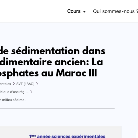
Cours
Qui sommes-nous 
de sédimentation dans
édimentaire ancien: La
sphates au Maroc III
entales
SVT (1BAC)
Réalisation de la carte paléogéographique d’une région sédimentaire
Conditions de sédimentation dans un milieu sédimentaire ancien: La mer des phosphates au Maroc III