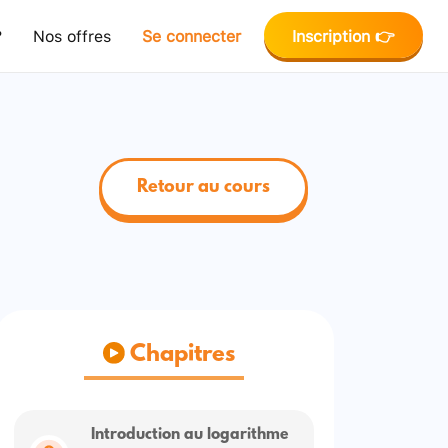
?
Nos offres
Se connecter
Inscription 👉
Retour au cours
Chapitres
Introduction au logarithme