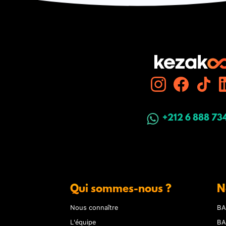
+212 6 888 73
Qui sommes-nous ?
N
Nous connaître
BA
L'équipe
BA