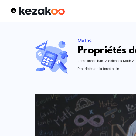
Maths
Propriétés d
2ème année bac
Sciences Math A
Propriétés de la fonction ln