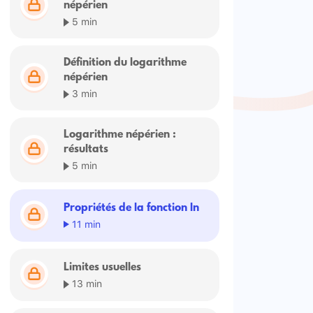
népérien
5 min
Définition du logarithme
népérien
3 min
Logarithme népérien :
résultats
5 min
Propriétés de la fonction ln
11 min
Limites usuelles
13 min