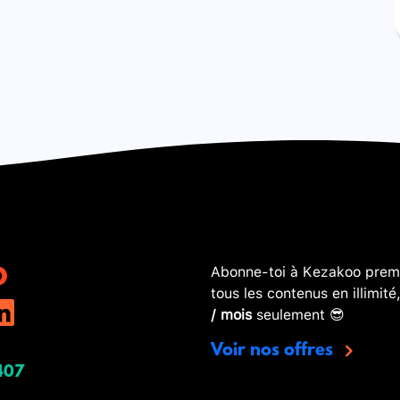
Abonne-toi à Kezakoo premi
tous les contenus en illimité
/ mois
seulement 😎
Voir nos offres
407