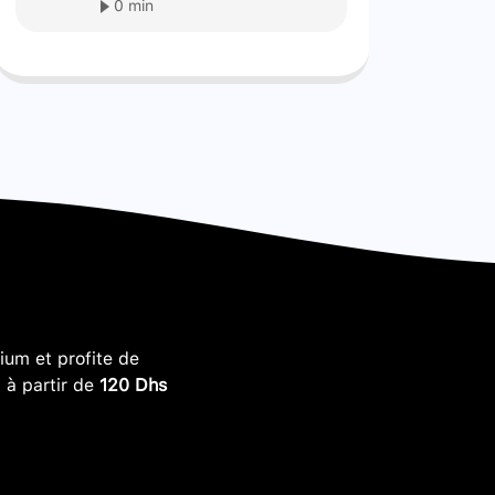
0 min
um et profite de
, à partir de
120 Dhs