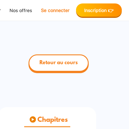
?
Nos offres
Se connecter
Inscription 👉
Retour au cours
Chapitres