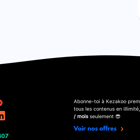
Abonne-toi à Kezakoo premi
tous les contenus en illimité
/ mois
seulement 😎
Voir nos offres
407