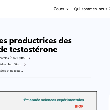
Cours
Qui sommes-nous 
es productrices des
de testostérone
entales
SVT (1BAC)
La régulation de la fonction reproductrice chez l'Homme
Les structures productrices des gamètes et de testostérone